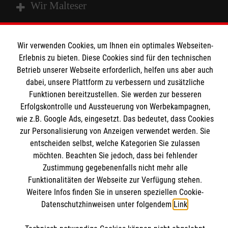
Wir Malteser
Spenden und Helfen
Wir verwenden Cookies, um Ihnen ein optimales Webseiten-
Angebote und Leistungen
Erlebnis zu bieten. Diese Cookies sind für den technischen
Informationen
Betrieb unserer Webseite erforderlich, helfen uns aber auch
Unsere Kurse
dabei, unsere Plattform zu verbessern und zusätzliche
Mitarbeiten
Funktionen bereitzustellen. Sie werden zur besseren
Kontakt
Wir Malteser
Erfolgskontrolle und Aussteuerung von Werbekampagnen,
Malteser online
wie z.B. Google Ads, eingesetzt. Das bedeutet, dass Cookies
Pressestelle
zur Personalisierung von Anzeigen verwendet werden. Sie
entscheiden selbst, welche Kategorien Sie zulassen
Impressum
Malteserorden
möchten. Beachten Sie jedoch, dass bei fehlender
Zustimmung gegebenenfalls nicht mehr alle
Malteser Jugend
Spendenkonto
Datenschutz
Funktionalitäten der Webseite zur Verfügung stehen.
Malteser International
Weitere Infos finden Sie in unseren speziellen Cookie-
Sharepoint
Datenschutzhinweisen unter folgendem
Link
.
Empfänger: Malteser Hilfsdienst e.V.
IBAN: DE103 7060 120 120 120 0001 2