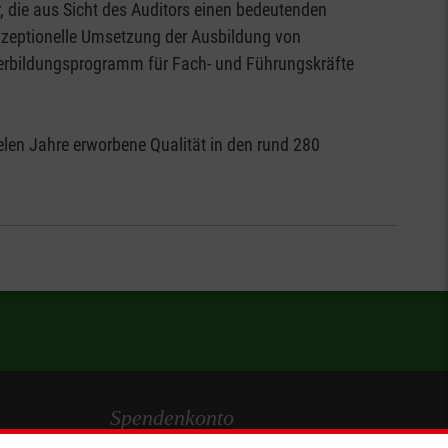
, die aus Sicht des Auditors einen bedeutenden
onzeptionelle Umsetzung der Ausbildung von
iterbildungsprogramm für Fach- und Führungskräfte
elen Jahre erworbene Qualität in den rund 280
Spendenkonto