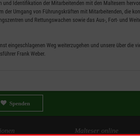
n und Identifikation der Mitarbeitenden mit den Maltesern hervor
llem der Umgang von Führungskräften mit Mitarbeitenden, die k
dungszentren und Rettungswachen sowie das Aus-, Fort- und We
ienst eingeschlagenen Weg weiterzugehen und unsere über die vi
sführer Frank Weber.
Spenden
ionen
Malteser online