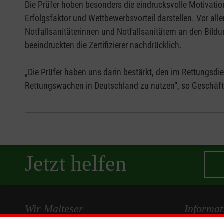
Die Prüfer hoben besonders die eindrucksvolle Motivatio
Erfolgsfaktor und Wettbewerbsvorteil darstellen. Vor a
Notfallsanitäterinnen und Notfallsanitätern an den Bil
beeindruckten die Zertifizierer nachdrücklich.
„Die Prüfer haben uns darin bestärkt, den im Rettungsd
Rettungswachen in Deutschland zu nutzen“, so Geschäft
Jetzt helfen
Wir Malteser
Informat