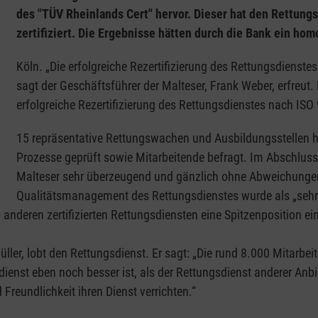
des "TÜV Rheinlands Cert" hervor. Dieser hat den Rettungs
zertifiziert. Die Ergebnisse hätten durch die Bank ein ho
Köln. „Die erfolgreiche Rezertifizierung des Rettungsdienstes
sagt der Geschäftsführer der Malteser, Frank Weber, erfreut. 
erfolgreiche Rezertifizierung des Rettungsdienstes nach ISO 
15 repräsentative Rettungswachen und Ausbildungsstellen 
Prozesse geprüft sowie Mitarbeitende befragt. Im Abschlussg
Malteser sehr überzeugend und gänzlich ohne Abweichungen d
Qualitätsmanagement des Rettungsdienstes wurde als „sehr 
nderen zertifizierten Rettungsdiensten eine Spitzenposition e
ller, lobt den Rettungsdienst. Er sagt: „Die rund 8.000 Mitarbe
dienst eben noch besser ist, als der Rettungsdienst anderer Anb
Freundlichkeit ihren Dienst verrichten.“