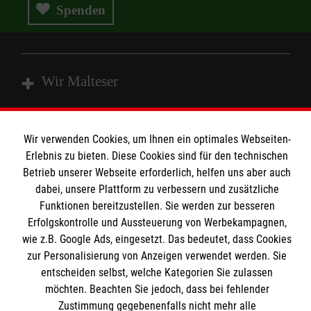
Spenden
Wir Malteser
Spenden und Helfen
Wir verwenden Cookies, um Ihnen ein optimales Webseiten-
Angebote und Leistungen
Erlebnis zu bieten. Diese Cookies sind für den technischen
Informationen
Betrieb unserer Webseite erforderlich, helfen uns aber auch
Unsere Kurse
dabei, unsere Plattform zu verbessern und zusätzliche
Mitarbeiten
Funktionen bereitzustellen. Sie werden zur besseren
Kontakt
Wir Malteser
Erfolgskontrolle und Aussteuerung von Werbekampagnen,
Malteser online
wie z.B. Google Ads, eingesetzt. Das bedeutet, dass Cookies
Pressestelle
zur Personalisierung von Anzeigen verwendet werden. Sie
entscheiden selbst, welche Kategorien Sie zulassen
Impressum
Malteserorden
möchten. Beachten Sie jedoch, dass bei fehlender
Zustimmung gegebenenfalls nicht mehr alle
Malteser Jugend