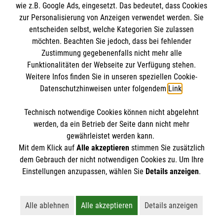
Malteser online
wie z.B. Google Ads, eingesetzt. Das bedeutet, dass Cookies
Pressestelle
zur Personalisierung von Anzeigen verwendet werden. Sie
entscheiden selbst, welche Kategorien Sie zulassen
Impressum
Malteserorden
möchten. Beachten Sie jedoch, dass bei fehlender
Malteser Jugend
Zustimmung gegebenenfalls nicht mehr alle
Spendenkonto
Datenschutz
Funktionalitäten der Webseite zur Verfügung stehen.
Malteser International
Weitere Infos finden Sie in unseren speziellen Cookie-
Sharepoint
Datenschutzhinweisen unter folgendem
Link
.
Empfänger: Malteser Hilfsdienst e.V.
IBAN: DE103 7060 120 120 120 0001 2
Soziale Netzwerke
Technisch notwendige Cookies können nicht abgelehnt
BIC: GENODED 1PA7
werden, da ein Betrieb der Seite dann nicht mehr
gewährleistet werden kann.
Mit dem Klick auf
Alle akzeptieren
stimmen Sie zusätzlich
Der Malteser Hilfsdienst e.V. ist als eingetragene
dem Gebrauch der nicht notwendigen Cookies zu. Um Ihre
gemeinnützige Organisation von der Körperschaft- und
Einstellungen anzupassen, wählen Sie
Details anzeigen
.
Gewerbesteuer befreit.
Alle ablehnen
Alle akzeptieren
Details anzeigen
Lehnt alle nicht-essentiellen Cookies ab
Akzeptiert alle Cookies einschließl
Öffnet detailli