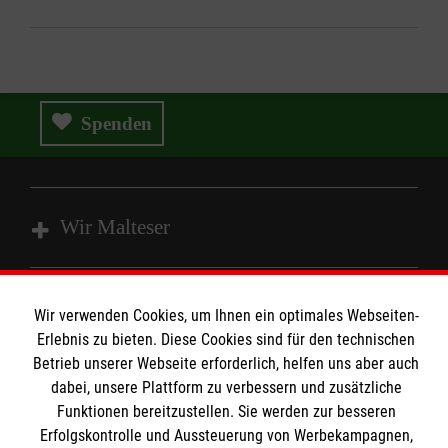
Spenden
Wir Malteser
Spenden und Helfen
Wir verwenden Cookies, um Ihnen ein optimales Webseiten-
Angebote und Leistungen
Informationen
Erlebnis zu bieten. Diese Cookies sind für den technischen
Unsere Kurse
Betrieb unserer Webseite erforderlich, helfen uns aber auch
dabei, unsere Plattform zu verbessern und zusätzliche
Mitarbeiten
Kontakt
Funktionen bereitzustellen. Sie werden zur besseren
Wir Malteser
Erfolgskontrolle und Aussteuerung von Werbekampagnen,