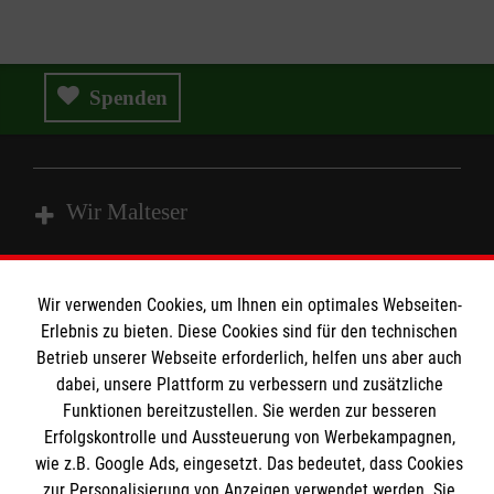
Spenden
Wir Malteser
Spenden und Helfen
Wir verwenden Cookies, um Ihnen ein optimales Webseiten-
Angebote und Leistungen
Informationen
Erlebnis zu bieten. Diese Cookies sind für den technischen
Betrieb unserer Webseite erforderlich, helfen uns aber auch
Unsere Kurse
dabei, unsere Plattform zu verbessern und zusätzliche
Mitarbeiten
Funktionen bereitzustellen. Sie werden zur besseren
Kontakt
Wir Malteser
Erfolgskontrolle und Aussteuerung von Werbekampagnen,
Malteser online
wie z.B. Google Ads, eingesetzt. Das bedeutet, dass Cookies
Pressestelle
zur Personalisierung von Anzeigen verwendet werden. Sie