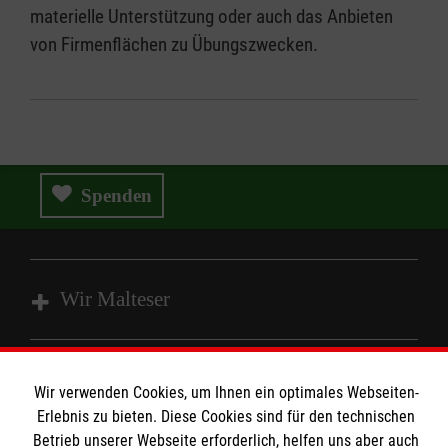
materielle Unterstützung oder auch das Anbieten
von Firmenflächen zu Übungszwecken.
Spenden
Wir Malteser
Spenden und Helfen
Wir verwenden Cookies, um Ihnen ein optimales Webseiten-
Angebote und Leistungen
Informationen
Erlebnis zu bieten. Diese Cookies sind für den technischen
Unsere Kurse
Betrieb unserer Webseite erforderlich, helfen uns aber auch