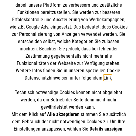
Mitarbeiten
dabei, unsere Plattform zu verbessern und zusätzliche
Kontakt
Funktionen bereitzustellen. Sie werden zur besseren
Wir Malteser
Erfolgskontrolle und Aussteuerung von Werbekampagnen,
Malteser online
Pressestelle
wie z.B. Google Ads, eingesetzt. Das bedeutet, dass Cookies
zur Personalisierung von Anzeigen verwendet werden. Sie
Impressum
entscheiden selbst, welche Kategorien Sie zulassen
Malteserorden
möchten. Beachten Sie jedoch, dass bei fehlender
Malteser Jugend
Spendenkonto
Zustimmung gegebenenfalls nicht mehr alle
Datenschutz
Malteser International
Funktionalitäten der Webseite zur Verfügung stehen.
Weitere Infos finden Sie in unseren speziellen Cookie-
Sharepoint
Empfänger: Malteser Hilfsdienst e.V.
Datenschutzhinweisen unter folgendem
Link
.
IBAN: DE103 7060 120 120 120 0001 2
Soziale Netzwerke
Technisch notwendige Cookies können nicht abgelehnt
BIC: GENODED 1PA7
werden, da ein Betrieb der Seite dann nicht mehr
gewährleistet werden kann.
Mit dem Klick auf
Alle akzeptieren
stimmen Sie zusätzlich
Der Malteser Hilfsdienst e.V. ist als eingetragene
dem Gebrauch der nicht notwendigen Cookies zu. Um Ihre
gemeinnützige Organisation von der Körperschaft- und
Einstellungen anzupassen, wählen Sie
Details anzeigen
.
Gewerbesteuer befreit.