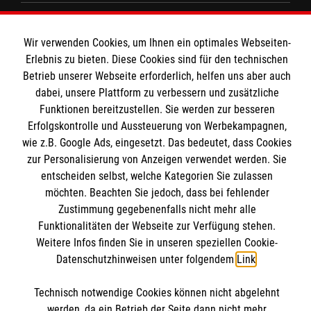
Spenden und Helfen
Wir verwenden Cookies, um Ihnen ein optimales Webseiten-
Angebote und Leistungen
Informationen
Erlebnis zu bieten. Diese Cookies sind für den technischen
Unsere Kurse
Betrieb unserer Webseite erforderlich, helfen uns aber auch
Mitarbeiten
dabei, unsere Plattform zu verbessern und zusätzliche
Kontakt
Funktionen bereitzustellen. Sie werden zur besseren
Wir Malteser
Erfolgskontrolle und Aussteuerung von Werbekampagnen,
Malteser online
Pressestelle
wie z.B. Google Ads, eingesetzt. Das bedeutet, dass Cookies
zur Personalisierung von Anzeigen verwendet werden. Sie
Impressum
entscheiden selbst, welche Kategorien Sie zulassen
Malteserorden
möchten. Beachten Sie jedoch, dass bei fehlender
Malteser Jugend
Spendenkonto
Datenschutz
Zustimmung gegebenenfalls nicht mehr alle
Malteser International
Funktionalitäten der Webseite zur Verfügung stehen.
Sharepoint
Weitere Infos finden Sie in unseren speziellen Cookie-
Empfänger: Malteser Hilfsdienst e.V.
Datenschutzhinweisen unter folgendem
Link
.
IBAN: DE103 7060 120 120 120 0001 2
Soziale Netzwerke
Technisch notwendige Cookies können nicht abgelehnt
BIC: GENODED 1PA7
werden, da ein Betrieb der Seite dann nicht mehr