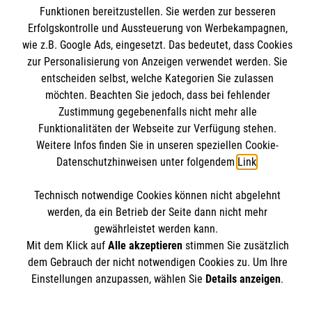
Mitarbeiten
Funktionen bereitzustellen. Sie werden zur besseren
Kontakt
Wir Malteser
Erfolgskontrolle und Aussteuerung von Werbekampagnen,
Malteser online
wie z.B. Google Ads, eingesetzt. Das bedeutet, dass Cookies
Pressestelle
zur Personalisierung von Anzeigen verwendet werden. Sie
entscheiden selbst, welche Kategorien Sie zulassen
Impressum
Malteserorden
möchten. Beachten Sie jedoch, dass bei fehlender
Zustimmung gegebenenfalls nicht mehr alle
Malteser Jugend
Spendenkonto
Datenschutz
Funktionalitäten der Webseite zur Verfügung stehen.
Malteser International
Weitere Infos finden Sie in unseren speziellen Cookie-
Sharepoint
Datenschutzhinweisen unter folgendem
Link
.
Empfänger: Malteser Hilfsdienst e.V.
IBAN: DE103 7060 120 120 120 0001 2
Soziale Netzwerke
Technisch notwendige Cookies können nicht abgelehnt
werden, da ein Betrieb der Seite dann nicht mehr
BIC: GENODED 1PA7
gewährleistet werden kann.
Mit dem Klick auf
Alle akzeptieren
stimmen Sie zusätzlich
Der Malteser Hilfsdienst e.V. ist als eingetragene
dem Gebrauch der nicht notwendigen Cookies zu. Um Ihre
Einstellungen anzupassen, wählen Sie
Details anzeigen
.
gemeinnützige Organisation von der Körperschaft- und
Gewerbesteuer befreit.