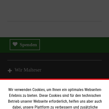
Spenden
Wir Malteser
Spenden und Helfen
Wir verwenden Cookies, um Ihnen ein optimales Webseiten-
Angebote und Leistungen
Erlebnis zu bieten. Diese Cookies sind für den technischen
Informationen
Betrieb unserer Webseite erforderlich, helfen uns aber auch
Unsere Kurse
dabei, unsere Plattform zu verbessern und zusätzliche