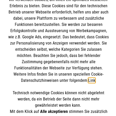
Angebote und Leistungen
Erlebnis zu bieten. Diese Cookies sind für den technischen
Informationen
Betrieb unserer Webseite erforderlich, helfen uns aber auch
Unsere Kurse
dabei, unsere Plattform zu verbessern und zusätzliche
Mitarbeiten
Funktionen bereitzustellen. Sie werden zur besseren
Kontakt
Wir Malteser
Erfolgskontrolle und Aussteuerung von Werbekampagnen,
Malteser online
wie z.B. Google Ads, eingesetzt. Das bedeutet, dass Cookies
Pressestelle
zur Personalisierung von Anzeigen verwendet werden. Sie
entscheiden selbst, welche Kategorien Sie zulassen
Impressum
Malteserorden
möchten. Beachten Sie jedoch, dass bei fehlender
Zustimmung gegebenenfalls nicht mehr alle
Malteser Jugend
Spendenkonto
Datenschutz
Funktionalitäten der Webseite zur Verfügung stehen.
Malteser International
Weitere Infos finden Sie in unseren speziellen Cookie-
Sharepoint
Datenschutzhinweisen unter folgendem
Link
.
Empfänger: Malteser Hilfsdienst e.V.
IBAN: DE103 7060 120 120 120 0001 2
Soziale Netzwerke
Technisch notwendige Cookies können nicht abgelehnt
BIC: GENODED 1PA7
werden, da ein Betrieb der Seite dann nicht mehr
gewährleistet werden kann.
Mit dem Klick auf
Alle akzeptieren
stimmen Sie zusätzlich
Der Malteser Hilfsdienst e.V. ist als eingetragene