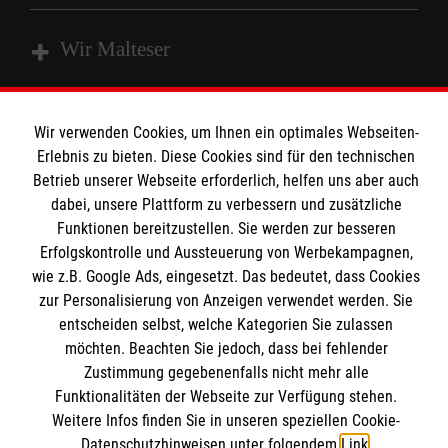
Wir Malteser
Spenden und Helfen
Wir verwenden Cookies, um Ihnen ein optimales Webseiten-
Angebote und Leistungen
Erlebnis zu bieten. Diese Cookies sind für den technischen
Informationen
Betrieb unserer Webseite erforderlich, helfen uns aber auch
Unsere Kurse
dabei, unsere Plattform zu verbessern und zusätzliche
Mitarbeiten
Funktionen bereitzustellen. Sie werden zur besseren
Kontakt
Wir Malteser
Erfolgskontrolle und Aussteuerung von Werbekampagnen,
Malteser online
wie z.B. Google Ads, eingesetzt. Das bedeutet, dass Cookies
Pressestelle
zur Personalisierung von Anzeigen verwendet werden. Sie
entscheiden selbst, welche Kategorien Sie zulassen
Impressum
Malteserorden
möchten. Beachten Sie jedoch, dass bei fehlender
Zustimmung gegebenenfalls nicht mehr alle
Malteser Jugend
Spendenkonto
Datenschutz
Funktionalitäten der Webseite zur Verfügung stehen.
Malteser International
Weitere Infos finden Sie in unseren speziellen Cookie-
Sharepoint
Datenschutzhinweisen unter folgendem
Link
.