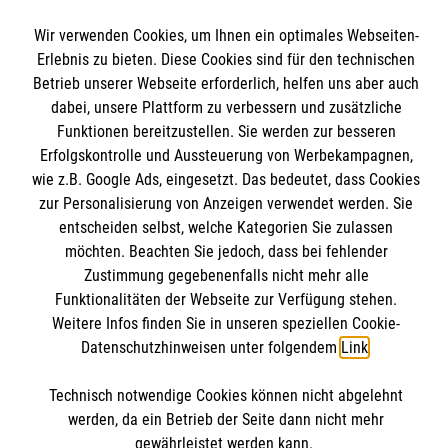
Angebote und Leistungen
Wir verwenden Cookies, um Ihnen ein optimales Webseiten-
Informationen
Erlebnis zu bieten. Diese Cookies sind für den technischen
Unsere Kurse
Betrieb unserer Webseite erforderlich, helfen uns aber auch
Mitarbeiten
dabei, unsere Plattform zu verbessern und zusätzliche
Kontakt
Wir Malteser
Funktionen bereitzustellen. Sie werden zur besseren
Malteser online
Erfolgskontrolle und Aussteuerung von Werbekampagnen,
Pressestelle
wie z.B. Google Ads, eingesetzt. Das bedeutet, dass Cookies
zur Personalisierung von Anzeigen verwendet werden. Sie
Impressum
Malteserorden
entscheiden selbst, welche Kategorien Sie zulassen
möchten. Beachten Sie jedoch, dass bei fehlender
Malteser Jugend
Spendenkonto
Datenschutz
Zustimmung gegebenenfalls nicht mehr alle
Malteser International
Funktionalitäten der Webseite zur Verfügung stehen.
Sharepoint
Weitere Infos finden Sie in unseren speziellen Cookie-
Empfänger: Malteser Hilfsdienst e.V.
Datenschutzhinweisen unter folgendem
Link
.
IBAN: DE103 7060 120 120 120 0001 2
Soziale Netzwerke
BIC: GENODED 1PA7
Technisch notwendige Cookies können nicht abgelehnt
werden, da ein Betrieb der Seite dann nicht mehr
gewährleistet werden kann.