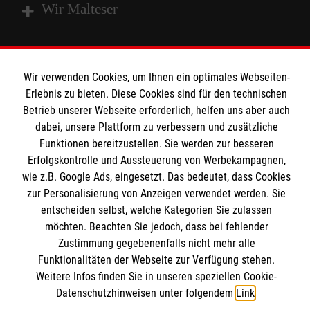
Wir Malteser
Spenden und Helfen
Wir verwenden Cookies, um Ihnen ein optimales Webseiten-
Angebote und Leistungen
Informationen
Erlebnis zu bieten. Diese Cookies sind für den technischen
Unsere Kurse
Betrieb unserer Webseite erforderlich, helfen uns aber auch
Mitarbeiten
dabei, unsere Plattform zu verbessern und zusätzliche
Kontakt
Funktionen bereitzustellen. Sie werden zur besseren
Wir Malteser
Erfolgskontrolle und Aussteuerung von Werbekampagnen,
Malteser online
Pressestelle
wie z.B. Google Ads, eingesetzt. Das bedeutet, dass Cookies
zur Personalisierung von Anzeigen verwendet werden. Sie
Impressum
entscheiden selbst, welche Kategorien Sie zulassen
Malteserorden
möchten. Beachten Sie jedoch, dass bei fehlender
Malteser Jugend
Spendenkonto
Datenschutz
Zustimmung gegebenenfalls nicht mehr alle
Malteser International
Funktionalitäten der Webseite zur Verfügung stehen.
Sharepoint
Weitere Infos finden Sie in unseren speziellen Cookie-
Empfänger: Malteser Hilfsdienst e.V.
Datenschutzhinweisen unter folgendem
Link
.
IBAN: DE103 7060 120 120 120 0001 2