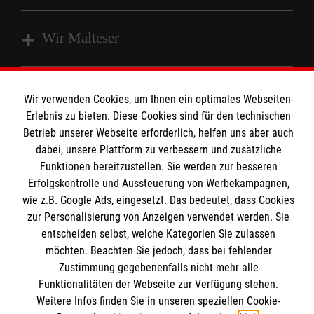
Wir Malteser
Spenden und Helfen
Wir verwenden Cookies, um Ihnen ein optimales Webseiten-
Angebote und Leistungen
Informationen
Erlebnis zu bieten. Diese Cookies sind für den technischen
Unsere Kurse
Betrieb unserer Webseite erforderlich, helfen uns aber auch
dabei, unsere Plattform zu verbessern und zusätzliche
Mitarbeiten
Kontakt
Funktionen bereitzustellen. Sie werden zur besseren
Wir Malteser
Erfolgskontrolle und Aussteuerung von Werbekampagnen,
Malteser online
wie z.B. Google Ads, eingesetzt. Das bedeutet, dass Cookies
Pressestelle
zur Personalisierung von Anzeigen verwendet werden. Sie
entscheiden selbst, welche Kategorien Sie zulassen
Impressum
Malteserorden
möchten. Beachten Sie jedoch, dass bei fehlender
Malteser Jugend
Zustimmung gegebenenfalls nicht mehr alle
Spendenkonto
Datenschutz
Funktionalitäten der Webseite zur Verfügung stehen.
Malteser International
Weitere Infos finden Sie in unseren speziellen Cookie-
Sharepoint