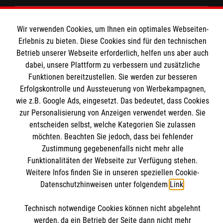
Spenden und Helfen
Wir verwenden Cookies, um Ihnen ein optimales Webseiten-
Angebote und Leistungen
Informationen
Erlebnis zu bieten. Diese Cookies sind für den technischen
Unsere Kurse
Betrieb unserer Webseite erforderlich, helfen uns aber auch
dabei, unsere Plattform zu verbessern und zusätzliche
Mitarbeiten
Funktionen bereitzustellen. Sie werden zur besseren
Kontakt
Wir Malteser
Erfolgskontrolle und Aussteuerung von Werbekampagnen,
Malteser online
wie z.B. Google Ads, eingesetzt. Das bedeutet, dass Cookies
Pressestelle
zur Personalisierung von Anzeigen verwendet werden. Sie
entscheiden selbst, welche Kategorien Sie zulassen
Impressum
Malteserorden
möchten. Beachten Sie jedoch, dass bei fehlender
Malteser Jugend
Zustimmung gegebenenfalls nicht mehr alle
Spendenkonto
Datenschutz
Funktionalitäten der Webseite zur Verfügung stehen.
Malteser International
Weitere Infos finden Sie in unseren speziellen Cookie-
Sharepoint
Datenschutzhinweisen unter folgendem
Link
.
Empfänger: Malteser Hilfsdienst e.V.
IBAN: DE103 7060 120 120 120 0001 2
Soziale Netzwerke
Technisch notwendige Cookies können nicht abgelehnt
BIC: GENODED 1PA7
werden, da ein Betrieb der Seite dann nicht mehr