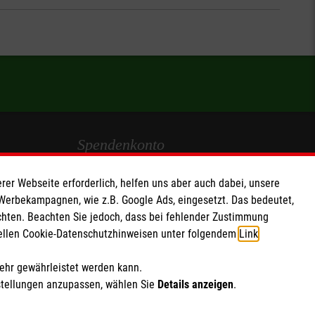
Spendenkonto
Empfänger: Malteser Hilfsdienst e.V.
rer Webseite erforderlich, helfen uns aber auch dabei, unsere
IBAN: DE103 7060 120 120 120 0001 2
 Werbekampagnen, wie z.B. Google Ads, eingesetzt. Das bedeutet,
chten. Beachten Sie jedoch, dass bei fehlender Zustimmung
BIC: GENODED 1PA7
ziellen Cookie-Datenschutzhinweisen unter folgendem
Link
.
Soziale Netzwerke
mehr gewährleistet werden kann.
stellungen anzupassen, wählen Sie
Details anzeigen
.