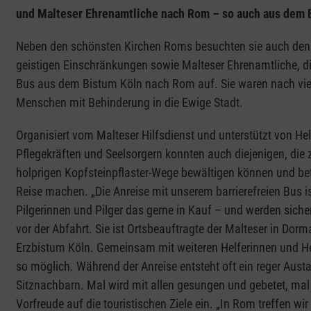
und Malteser Ehrenamtliche nach Rom – so auch aus dem 
Neben den schönsten Kirchen Roms besuchten sie auch den Pa
geistigen Einschränkungen sowie Malteser Ehrenamtliche, die
Bus aus dem Bistum Köln nach Rom auf. Sie waren nach vier 
Menschen mit Behinderung in die Ewige Stadt.
Organisiert vom Malteser Hilfsdienst und unterstützt von H
Pflegekräften und Seelsorgern konnten auch diejenigen, die 
holprigen Kopfsteinpflaster-Wege bewältigen können und bet
Reise machen. „Die Anreise mit unserem barrierefreien Bus is
Pilgerinnen und Pilger das gerne in Kauf – und werden siche
vor der Abfahrt. Sie ist Ortsbeauftragte der Malteser in Dor
Erzbistum Köln. Gemeinsam mit weiteren Helferinnen und Hel
so möglich. Während der Anreise entsteht oft ein reger Aust
Sitznachbarn. Mal wird mit allen gesungen und gebetet, mal 
Vorfreude auf die touristischen Ziele ein. „In Rom treffen w