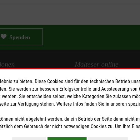
Spenden
ionen
Malteser online
bnis zu bieten. Diese Cookies sind für den technischen Betrieb unse
Malteserorden
llen. Sie werden zur besseren Erfolgskontrolle und Aussteuerung von
Malteser Jugend
 werden. Sie entscheiden selbst, welche Kategorien Sie zulassen mö
Malteser International
seite zur Verfügung stehen. Weitere Infos finden Sie in unseren spe
z
Sharepoint
önnen nicht abgelehnt werden, da ein Betrieb der Seite dann nicht 
tzlich dem Gebrauch der nicht notwendigen Cookies zu. Um Ihre Ein