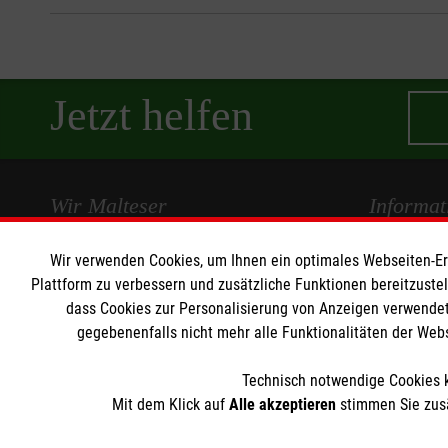
Jetzt helfen
Wir Malteser
Informat
Wir verwenden Cookies, um Ihnen ein optimales Webseiten-Erle
Spenden und Helfen
Kontakt
Plattform zu verbessern und zusätzliche Funktionen bereitzuste
Angebote und Leistungen
Pressestelle
dass Cookies zur Personalisierung von Anzeigen verwendet
Unsere Kurse
Impressum
gegebenenfalls nicht mehr alle Funktionalitäten der Web
Mitarbeiten
Datenschut
Wir Malteser
Technisch notwendige Cookies k
Mit dem Klick auf
Alle akzeptieren
stimmen Sie zusä