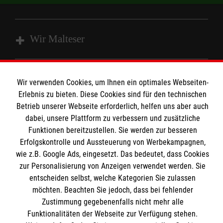
Wir Malteser
Spenden und Helfen
Wir verwenden Cookies, um Ihnen ein optimales Webseiten-
Angebote und Leistungen
Informationen
Erlebnis zu bieten. Diese Cookies sind für den technischen
Unsere Kurse
Betrieb unserer Webseite erforderlich, helfen uns aber auch
dabei, unsere Plattform zu verbessern und zusätzliche
Mitarbeiten
Kontakt
Funktionen bereitzustellen. Sie werden zur besseren
Wir Malteser
Erfolgskontrolle und Aussteuerung von Werbekampagnen,
Malteser online
wie z.B. Google Ads, eingesetzt. Das bedeutet, dass Cookies
Pressestelle
zur Personalisierung von Anzeigen verwendet werden. Sie
entscheiden selbst, welche Kategorien Sie zulassen
Impressum
Malteserorden
möchten. Beachten Sie jedoch, dass bei fehlender
Malteser Jugend
Zustimmung gegebenenfalls nicht mehr alle
Spendenkonto
Datenschutz
Funktionalitäten der Webseite zur Verfügung stehen.
Malteser International