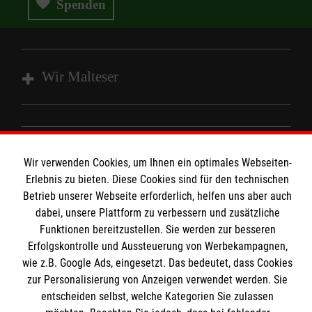
Spenden
Wir Malteser
Spenden und Helfen
Angebote und Leistungen
Informationen
Wir verwenden Cookies, um Ihnen ein optimales Webseiten-
Unsere Kurse
Erlebnis zu bieten. Diese Cookies sind für den technischen
Mitarbeiten
Betrieb unserer Webseite erforderlich, helfen uns aber auch
Kontakt
Wir Malteser
dabei, unsere Plattform zu verbessern und zusätzliche
Malteser online
Funktionen bereitzustellen. Sie werden zur besseren
Pressestelle
Erfolgskontrolle und Aussteuerung von Werbekampagnen,
wie z.B. Google Ads, eingesetzt. Das bedeutet, dass Cookies
Impressum
zur Personalisierung von Anzeigen verwendet werden. Sie
Malteserorden
entscheiden selbst, welche Kategorien Sie zulassen
Malteser Jugend
Spendenkonto
Datenschutz