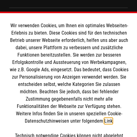
Spenden und Helfen
Wir verwenden Cookies, um Ihnen ein optimales Webseiten-
Angebote und Leistungen
Informationen
Erlebnis zu bieten. Diese Cookies sind für den technischen
Unsere Kurse
Betrieb unserer Webseite erforderlich, helfen uns aber auch
Mitarbeiten
dabei, unsere Plattform zu verbessern und zusätzliche
Kontakt
Funktionen bereitzustellen. Sie werden zur besseren
Wir Malteser
Erfolgskontrolle und Aussteuerung von Werbekampagnen,
Malteser online
Pressestelle
wie z.B. Google Ads, eingesetzt. Das bedeutet, dass Cookies
zur Personalisierung von Anzeigen verwendet werden. Sie
Impressum
entscheiden selbst, welche Kategorien Sie zulassen
Malteserorden
möchten. Beachten Sie jedoch, dass bei fehlender
Malteser Jugend
Spendenkonto
Datenschutz
Zustimmung gegebenenfalls nicht mehr alle
Malteser International
Funktionalitäten der Webseite zur Verfügung stehen.
Sharepoint
Weitere Infos finden Sie in unseren speziellen Cookie-
Empfänger: Malteser Hilfsdienst e.V.
Datenschutzhinweisen unter folgendem
Link
.
IBAN: DE103 7060 120 120 120 0001 2
Soziale Netzwerke
Technisch notwendige Cookies können nicht abgelehnt