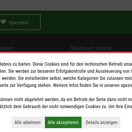
Spenden
ionen
Malteser online
bnis zu bieten. Diese Cookies sind für den technischen Betrieb unse
Malteserorden
llen. Sie werden zur besseren Erfolgskontrolle und Aussteuerung von
Malteser Jugend
 werden. Sie entscheiden selbst, welche Kategorien Sie zulassen mö
Malteser International
seite zur Verfügung stehen. Weitere Infos finden Sie in unseren spe
z
Sharepoint
önnen nicht abgelehnt werden, da ein Betrieb der Seite dann nicht 
tzlich dem Gebrauch der nicht notwendigen Cookies zu. Um Ihre Ein
Alle ablehnen
Alle akzeptieren
Details anzeigen
Lehnt alle nicht-essentiellen Cookies ab
Akzeptiert alle Cookies einschließl
Öffnet detaillie
tzige Organisation von der Körperschaft- und Gewerbesteuer befreit.