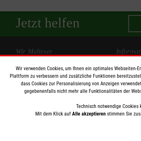
Jetzt helfen
Wir Malteser
Informat
Wir verwenden Cookies, um Ihnen ein optimales Webseiten-Erle
Spenden und Helfen
Kontakt
Plattform zu verbessern und zusätzliche Funktionen bereitzuste
Angebote und Leistungen
Pressestelle
dass Cookies zur Personalisierung von Anzeigen verwendet
Unsere Kurse
Impressum
gegebenenfalls nicht mehr alle Funktionalitäten der Web
Mitarbeiten
Datenschut
Wir Malteser
Technisch notwendige Cookies k
Mit dem Klick auf
Alle akzeptieren
stimmen Sie zusä
Der Malteser Hilfsdienst e.V. ist als eingetragene gemeinnü