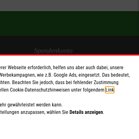
Spendenkonto
Empfänger: Malteser Hilfsdienst e.V.
rer Webseite erforderlich, helfen uns aber auch dabei, unsere
IBAN: DE103 7060 120 120 120 0001 2
 Werbekampagnen, wie z.B. Google Ads, eingesetzt. Das bedeutet,
chten. Beachten Sie jedoch, dass bei fehlender Zustimmung
BIC: GENODED 1PA7
ziellen Cookie-Datenschutzhinweisen unter folgendem
Link
.
Soziale Netzwerke
mehr gewährleistet werden kann.
stellungen anzupassen, wählen Sie
Details anzeigen
.
ich Marketing und Analyse
rte Cookie-Einstellungen