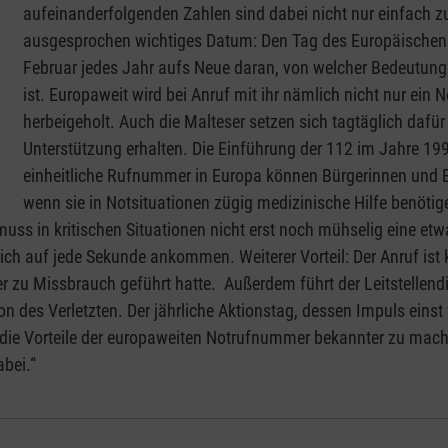
aufeinanderfolgenden Zahlen sind dabei nicht nur einfach 
ausgesprochen wichtiges Datum: Den Tag des Europäischen Not
Februar jedes Jahr aufs Neue daran, von welcher Bedeutung
ist. Europaweit wird bei Anruf mit ihr nämlich nicht nur ein 
herbeigeholt. Auch die Malteser setzen sich tagtäglich dafür
Unterstützung erhalten. Die Einführung der 112 im Jahre 1991
einheitliche Rufnummer in Europa können Bürgerinnen und B
wenn sie in Notsituationen zügig medizinische Hilfe benötige
o muss in kritischen Situationen nicht erst noch mühselig eine e
ich auf jede Sekunde ankommen. Weiterer Vorteil: Der Anruf ist k
 aber zu Missbrauch geführt hatte. Außerdem führt der Leitstell
ion des Verletzten. Der jährliche Aktionstag, dessen Impuls ein
e die Vorteile der europaweiten Notrufnummer bekannter zu mac
abei.“