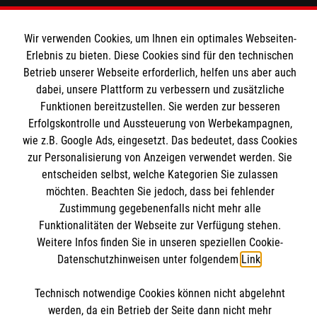
Angebote und Leistungen
Informationen
Wir verwenden Cookies, um Ihnen ein optimales Webseiten-
Unsere Kurse
Erlebnis zu bieten. Diese Cookies sind für den technischen
Mitarbeiten
Betrieb unserer Webseite erforderlich, helfen uns aber auch
Kontakt
Wir Malteser
dabei, unsere Plattform zu verbessern und zusätzliche
Malteser online
Funktionen bereitzustellen. Sie werden zur besseren
Pressestelle
Erfolgskontrolle und Aussteuerung von Werbekampagnen,
wie z.B. Google Ads, eingesetzt. Das bedeutet, dass Cookies
Impressum
Malteserorden
zur Personalisierung von Anzeigen verwendet werden. Sie
entscheiden selbst, welche Kategorien Sie zulassen
Malteser Jugend
Spendenkonto
Datenschutz
möchten. Beachten Sie jedoch, dass bei fehlender
Malteser International
Zustimmung gegebenenfalls nicht mehr alle
Sharepoint
Funktionalitäten der Webseite zur Verfügung stehen.
Empfänger: Malteser Hilfsdienst e.V.
Weitere Infos finden Sie in unseren speziellen Cookie-
IBAN: DE103 7060 120 120 120 0001 2
Datenschutzhinweisen unter folgendem
Link
.
Soziale Netzwerke
BIC: GENODED 1PA7
Technisch notwendige Cookies können nicht abgelehnt
werden, da ein Betrieb der Seite dann nicht mehr