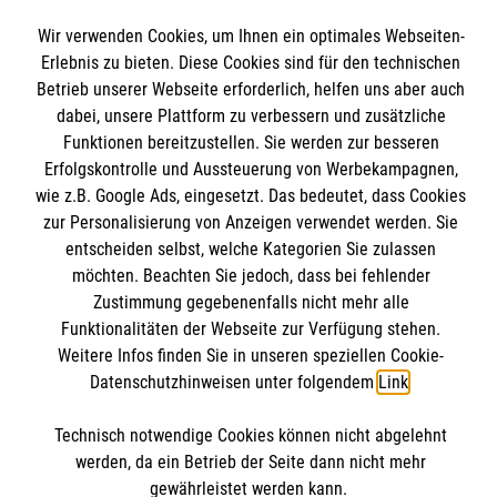
Spenden und Helfen
Wir verwenden Cookies, um Ihnen ein optimales Webseiten-
Angebote und Leistungen
Informationen
Erlebnis zu bieten. Diese Cookies sind für den technischen
Unsere Kurse
Betrieb unserer Webseite erforderlich, helfen uns aber auch
Mitarbeiten
dabei, unsere Plattform zu verbessern und zusätzliche
Kontakt
Funktionen bereitzustellen. Sie werden zur besseren
Wir Malteser
Erfolgskontrolle und Aussteuerung von Werbekampagnen,
Malteser online
Pressestelle
wie z.B. Google Ads, eingesetzt. Das bedeutet, dass Cookies
zur Personalisierung von Anzeigen verwendet werden. Sie
Impressum
entscheiden selbst, welche Kategorien Sie zulassen
Malteserorden
möchten. Beachten Sie jedoch, dass bei fehlender
Malteser Jugend
Spendenkonto
Datenschutz
Zustimmung gegebenenfalls nicht mehr alle
Malteser International
Funktionalitäten der Webseite zur Verfügung stehen.
Sharepoint
Weitere Infos finden Sie in unseren speziellen Cookie-
Empfänger: Malteser Hilfsdienst e.V.
Datenschutzhinweisen unter folgendem
Link
.
IBAN: DE103 7060 120 120 120 0001 2
Soziale Netzwerke
Technisch notwendige Cookies können nicht abgelehnt
BIC: GENODED 1PA7
werden, da ein Betrieb der Seite dann nicht mehr
gewährleistet werden kann.