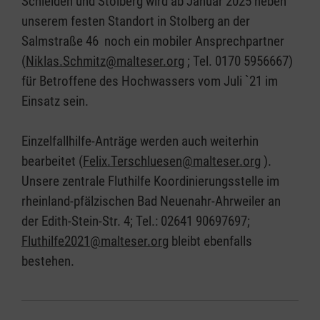
Schleiden und Stolberg wird ab Januar 2025 neben
unserem festen Standort in Stolberg an der
Salmstraße 46 noch ein mobiler Ansprechpartner
(
Niklas.Schmitz@malteser.org
; Tel. 0170 5956667)
für Betroffene des Hochwassers vom Juli `21 im
Einsatz sein.
Einzelfallhilfe-Anträge werden auch weiterhin
bearbeitet (
Felix.Terschluesen@malteser.org
).
Unsere zentrale Fluthilfe Koordinierungsstelle im
rheinland-pfälzischen Bad Neuenahr-Ahrweiler an
der Edith-Stein-Str. 4; Tel.: 02641 90697697;
Fluthilfe2021@malteser.org
bleibt ebenfalls
bestehen.