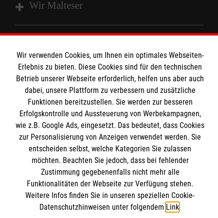
Wir Malteser
Spenden und Helfen
Angebote und Leistungen
Wir verwenden Cookies, um Ihnen ein optimales Webseiten-
Informationen
Erlebnis zu bieten. Diese Cookies sind für den technischen
Unsere Kurse
Betrieb unserer Webseite erforderlich, helfen uns aber auch
Mitarbeiten
dabei, unsere Plattform zu verbessern und zusätzliche
Kontakt
Wir Malteser
Funktionen bereitzustellen. Sie werden zur besseren
Malteser online
Erfolgskontrolle und Aussteuerung von Werbekampagnen,
Pressestelle
wie z.B. Google Ads, eingesetzt. Das bedeutet, dass Cookies
zur Personalisierung von Anzeigen verwendet werden. Sie
Impressum
Malteserorden
entscheiden selbst, welche Kategorien Sie zulassen
möchten. Beachten Sie jedoch, dass bei fehlender
Malteser Jugend
Spendenkonto
Datenschutz
Zustimmung gegebenenfalls nicht mehr alle
Malteser International
Funktionalitäten der Webseite zur Verfügung stehen.
Sharepoint
Weitere Infos finden Sie in unseren speziellen Cookie-
Empfänger: Malteser Hilfsdienst e.V.
Datenschutzhinweisen unter folgendem
Link
.
IBAN: DE103 7060 120 120 120 0001 2