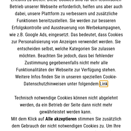
Unsere Kurse
Betrieb unserer Webseite erforderlich, helfen uns aber auch
dabei, unsere Plattform zu verbessern und zusätzliche
Mitarbeiten
Kontakt
Funktionen bereitzustellen. Sie werden zur besseren
Wir Malteser
Erfolgskontrolle und Aussteuerung von Werbekampagnen,
Malteser online
Pressestelle
wie z.B. Google Ads, eingesetzt. Das bedeutet, dass Cookies
zur Personalisierung von Anzeigen verwendet werden. Sie
entscheiden selbst, welche Kategorien Sie zulassen
Impressum
Malteserorden
möchten. Beachten Sie jedoch, dass bei fehlender
Malteser Jugend
Zustimmung gegebenenfalls nicht mehr alle
Spendenkonto
Datenschutz
Funktionalitäten der Webseite zur Verfügung stehen.
Malteser International
Weitere Infos finden Sie in unseren speziellen Cookie-
Sharepoint
Datenschutzhinweisen unter folgendem
Link
.
Empfänger: Malteser Hilfsdienst e.V.
IBAN: DE103 7060 120 120 120 0001 2
Soziale Netzwerke
Technisch notwendige Cookies können nicht abgelehnt
BIC: GENODED 1PA7
werden, da ein Betrieb der Seite dann nicht mehr
gewährleistet werden kann.
Mit dem Klick auf
Alle akzeptieren
stimmen Sie zusätzlich
Der Malteser Hilfsdienst e.V. ist als eingetragene
dem Gebrauch der nicht notwendigen Cookies zu. Um Ihre
gemeinnützige Organisation von der Körperschaft- und