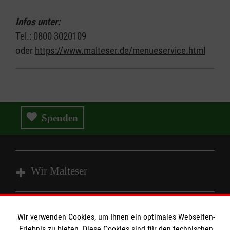
Infos unter:
Tel.: 0800 3020109
oder
https://www.malteser.de/menueservice.html
Spenden
Wir Malteser
Spenden und Helfen
Wir verwenden Cookies, um Ihnen ein optimales Webseiten-
Angebote und Leistungen
Informationen
Erlebnis zu bieten. Diese Cookies sind für den technischen