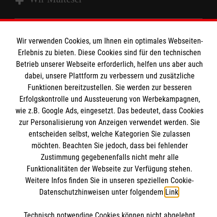
Spenden und Helfen
Wir verwenden Cookies, um Ihnen ein optimales Webseiten-
Angebote und Leistungen
Informationen
Erlebnis zu bieten. Diese Cookies sind für den technischen
Unsere Kurse
Betrieb unserer Webseite erforderlich, helfen uns aber auch
dabei, unsere Plattform zu verbessern und zusätzliche
Mitarbeiten
Kontakt
Funktionen bereitzustellen. Sie werden zur besseren
Wir Malteser
Erfolgskontrolle und Aussteuerung von Werbekampagnen,
Malteser online
wie z.B. Google Ads, eingesetzt. Das bedeutet, dass Cookies
Pressestelle
zur Personalisierung von Anzeigen verwendet werden. Sie
entscheiden selbst, welche Kategorien Sie zulassen
Impressum
Malteserorden
möchten. Beachten Sie jedoch, dass bei fehlender
Malteser Jugend
Zustimmung gegebenenfalls nicht mehr alle
Spendenkonto
Datenschutz
Funktionalitäten der Webseite zur Verfügung stehen.
Malteser International
Weitere Infos finden Sie in unseren speziellen Cookie-
Sharepoint
Datenschutzhinweisen unter folgendem
Link
.
Empfänger: Malteser Hilfsdienst e.V.
IBAN: DE103 7060 120 120 120 0001 2
Soziale Netzwerke
Technisch notwendige Cookies können nicht abgelehnt