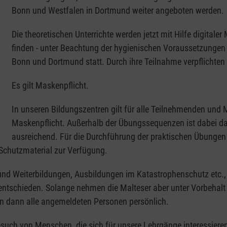
Bonn und Westfalen in Dortmund weiter angeboten werden.
Die theoretischen Unterrichte werden jetzt mit Hilfe digita
finden - unter Beachtung der hygienischen Voraussetzungen 
Bonn und Dortmund statt. Durch ihre Teilnahme verpflichten 
Es gilt Maskenpflicht.
In unseren Bildungszentren gilt für alle Teilnehmenden und
Maskenpflicht. Außerhalb der Übungssequenzen ist dabei d
ausreichend. Für die Durchführung der praktischen Übungen 
Schutzmaterial zur Verfügung.
 und Weiterbildungen, Ausbildungen im Katastrophenschutz etc., 
g entschieden. Solange nehmen die Malteser aber unter Vorbehal
en dann alle angemeldeten Personen persönlich.
uch von Menschen, die sich für unsere Lehrgänge interessieren. 