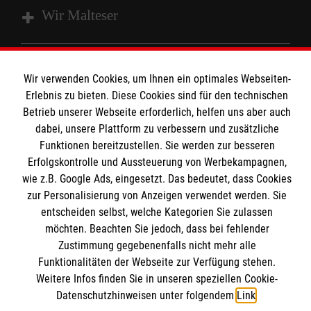
Wir Malteser
Spenden und Helfen
Wir verwenden Cookies, um Ihnen ein optimales Webseiten-
Angebote und Leistungen
Informationen
Erlebnis zu bieten. Diese Cookies sind für den technischen
Unsere Kurse
Betrieb unserer Webseite erforderlich, helfen uns aber auch
dabei, unsere Plattform zu verbessern und zusätzliche
Mitarbeiten
Kontakt
Funktionen bereitzustellen. Sie werden zur besseren
Wir Malteser
Erfolgskontrolle und Aussteuerung von Werbekampagnen,
Malteser online
Pressestelle
wie z.B. Google Ads, eingesetzt. Das bedeutet, dass Cookies
zur Personalisierung von Anzeigen verwendet werden. Sie
entscheiden selbst, welche Kategorien Sie zulassen
Impressum
Malteserorden
möchten. Beachten Sie jedoch, dass bei fehlender
Malteser Jugend
Spendenkonto
Zustimmung gegebenenfalls nicht mehr alle
Datenschutz
Funktionalitäten der Webseite zur Verfügung stehen.
Malteser International
Weitere Infos finden Sie in unseren speziellen Cookie-
Sharepoint
Datenschutzhinweisen unter folgendem
Link
.
Empfänger: Malteser Hilfsdienst e.V.