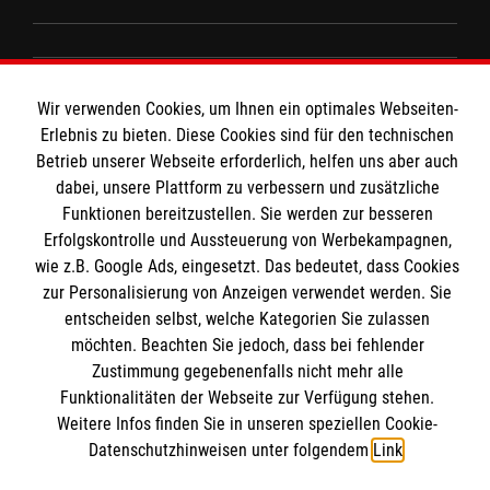
Spenden und Helfen
Angebote und Leistungen
Informationen
Wir verwenden Cookies, um Ihnen ein optimales Webseiten-
Unsere Kurse
Erlebnis zu bieten. Diese Cookies sind für den technischen
Mitarbeiten
Betrieb unserer Webseite erforderlich, helfen uns aber auch
Kontakt
dabei, unsere Plattform zu verbessern und zusätzliche
Wir Malteser
Funktionen bereitzustellen. Sie werden zur besseren
Malteser online
Pressestelle
Erfolgskontrolle und Aussteuerung von Werbekampagnen,
wie z.B. Google Ads, eingesetzt. Das bedeutet, dass Cookies
Impressum
zur Personalisierung von Anzeigen verwendet werden. Sie
Malteserorden
entscheiden selbst, welche Kategorien Sie zulassen
Malteser Jugend
Spendenkonto
möchten. Beachten Sie jedoch, dass bei fehlender
Datenschutz
Malteser International
Zustimmung gegebenenfalls nicht mehr alle
Funktionalitäten der Webseite zur Verfügung stehen.
Sharepoint
Empfänger: Malteser Hilfsdienst e.V.
Weitere Infos finden Sie in unseren speziellen Cookie-
Datenschutzhinweisen unter folgendem
Link
.
IBAN: DE103 7060 120 120 120 0001 2
Soziale Netzwerke
BIC: GENODED 1PA7