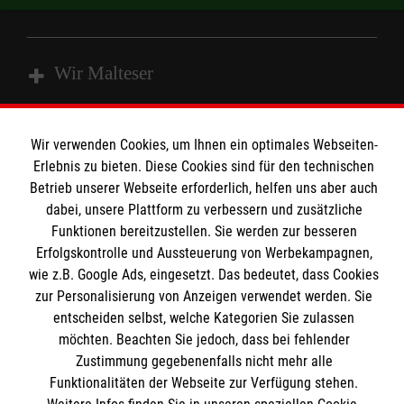
Wir Malteser
Spenden und Helfen
Wir verwenden Cookies, um Ihnen ein optimales Webseiten-
Angebote und Leistungen
Erlebnis zu bieten. Diese Cookies sind für den technischen
Informationen
Betrieb unserer Webseite erforderlich, helfen uns aber auch
Unsere Kurse
dabei, unsere Plattform zu verbessern und zusätzliche
Mitarbeiten
Funktionen bereitzustellen. Sie werden zur besseren
Kontakt
Wir Malteser
Erfolgskontrolle und Aussteuerung von Werbekampagnen,
Malteser online
wie z.B. Google Ads, eingesetzt. Das bedeutet, dass Cookies
Pressestelle
zur Personalisierung von Anzeigen verwendet werden. Sie
entscheiden selbst, welche Kategorien Sie zulassen
Impressum
Malteserorden
möchten. Beachten Sie jedoch, dass bei fehlender
Zustimmung gegebenenfalls nicht mehr alle
Malteser Jugend
Spendenkonto
Datenschutz
Funktionalitäten der Webseite zur Verfügung stehen.
Malteser International