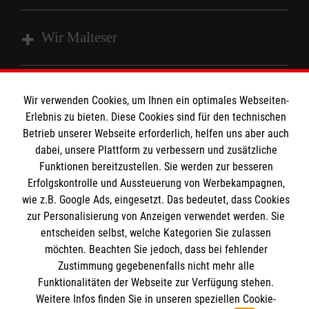
Wir Malteser
Spenden und Helfen
Wir verwenden Cookies, um Ihnen ein optimales Webseiten-
Angebote und Leistungen
Informationen
Erlebnis zu bieten. Diese Cookies sind für den technischen
Unsere Kurse
Betrieb unserer Webseite erforderlich, helfen uns aber auch
dabei, unsere Plattform zu verbessern und zusätzliche
Mitarbeiten
Kontakt
Funktionen bereitzustellen. Sie werden zur besseren
Wir Malteser
Erfolgskontrolle und Aussteuerung von Werbekampagnen,
Malteser online
Pressestelle
wie z.B. Google Ads, eingesetzt. Das bedeutet, dass Cookies
zur Personalisierung von Anzeigen verwendet werden. Sie
entscheiden selbst, welche Kategorien Sie zulassen
Impressum
Malteserorden
möchten. Beachten Sie jedoch, dass bei fehlender
Malteser Jugend
Spendenkonto
Zustimmung gegebenenfalls nicht mehr alle
Datenschutz
Malteser International
Funktionalitäten der Webseite zur Verfügung stehen.
Weitere Infos finden Sie in unseren speziellen Cookie-
Sharepoint