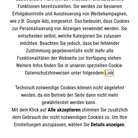
Kontakt
Funktionen bereitzustellen. Sie werden zur besseren
Wir Malteser
Erfolgskontrolle und Aussteuerung von Werbekampagnen,
Malteser online
Pressestelle
wie z.B. Google Ads, eingesetzt. Das bedeutet, dass Cookies
zur Personalisierung von Anzeigen verwendet werden. Sie
Impressum
entscheiden selbst, welche Kategorien Sie zulassen
Malteserorden
möchten. Beachten Sie jedoch, dass bei fehlender
Malteser Jugend
Spendenkonto
Zustimmung gegebenenfalls nicht mehr alle
Datenschutz
Malteser International
Funktionalitäten der Webseite zur Verfügung stehen.
Weitere Infos finden Sie in unseren speziellen Cookie-
Sharepoint
Empfänger: Malteser Hilfsdienst e.V.
Datenschutzhinweisen unter folgendem
Link
.
IBAN: DE103 7060 120 120 120 0001 2
Soziale Netzwerke
Technisch notwendige Cookies können nicht abgelehnt
BIC: GENODED 1PA7
werden, da ein Betrieb der Seite dann nicht mehr
gewährleistet werden kann.
Mit dem Klick auf
Alle akzeptieren
stimmen Sie zusätzlich
Der Malteser Hilfsdienst e.V. ist als eingetragene
dem Gebrauch der nicht notwendigen Cookies zu. Um Ihre
gemeinnützige Organisation von der Körperschaft- und
Einstellungen anzupassen, wählen Sie
Details anzeigen
.
Gewerbesteuer befreit.