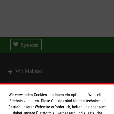
Spenden
Wir Malteser
Spenden und Helfen
Wir verwenden Cookies, um Ihnen ein optimales Webseiten-
Angebote und Leistungen
Informationen
Erlebnis zu bieten. Diese Cookies sind für den technischen
Unsere Kurse
Betrieb unserer Webseite erforderlich, helfen uns aber auch
Mitarbeiten
dabei, unsere Plattform zu verbessern und zusätzliche