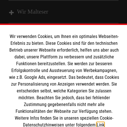
Wir Malteser
Spenden und Helfen
Wir verwenden Cookies, um Ihnen ein optimales Webseiten-
Angebote und Leistungen
Informationen
Erlebnis zu bieten. Diese Cookies sind für den technischen
Unsere Kurse
Betrieb unserer Webseite erforderlich, helfen uns aber auch
dabei, unsere Plattform zu verbessern und zusätzliche
Mitarbeiten
Kontakt
Funktionen bereitzustellen. Sie werden zur besseren
Wir Malteser
Erfolgskontrolle und Aussteuerung von Werbekampagnen,
Malteser online
wie z.B. Google Ads, eingesetzt. Das bedeutet, dass Cookies
Pressestelle
zur Personalisierung von Anzeigen verwendet werden. Sie
entscheiden selbst, welche Kategorien Sie zulassen
Impressum
Malteserorden
möchten. Beachten Sie jedoch, dass bei fehlender
Malteser Jugend
Zustimmung gegebenenfalls nicht mehr alle
Spendenkonto
Datenschutz
Funktionalitäten der Webseite zur Verfügung stehen.
Malteser International
Weitere Infos finden Sie in unseren speziellen Cookie-
Sharepoint
Datenschutzhinweisen unter folgendem
Link
.
Empfänger: Malteser Hilfsdienst e.V.