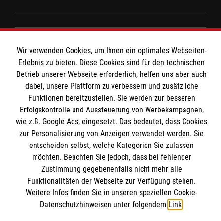
Spenden und Helfen
Angebote und Leistungen
Informationen
Wir verwenden Cookies, um Ihnen ein optimales Webseiten-
Unsere Kurse
Erlebnis zu bieten. Diese Cookies sind für den technischen
Mitarbeiten
Betrieb unserer Webseite erforderlich, helfen uns aber auch
Kontakt
dabei, unsere Plattform zu verbessern und zusätzliche
Wir Malteser
Funktionen bereitzustellen. Sie werden zur besseren
Malteser online
Pressestelle
Erfolgskontrolle und Aussteuerung von Werbekampagnen,
wie z.B. Google Ads, eingesetzt. Das bedeutet, dass Cookies
Impressum
zur Personalisierung von Anzeigen verwendet werden. Sie
Malteserorden
entscheiden selbst, welche Kategorien Sie zulassen
Malteser Jugend
Spendenkonto
möchten. Beachten Sie jedoch, dass bei fehlender
Datenschutz
Malteser International
Zustimmung gegebenenfalls nicht mehr alle
Funktionalitäten der Webseite zur Verfügung stehen.
Sharepoint
Empfänger: Malteser Hilfsdienst e.V.
Weitere Infos finden Sie in unseren speziellen Cookie-
Datenschutzhinweisen unter folgendem
Link
.
IBAN: DE103 7060 120 120 120 0001 2
Soziale Netzwerke