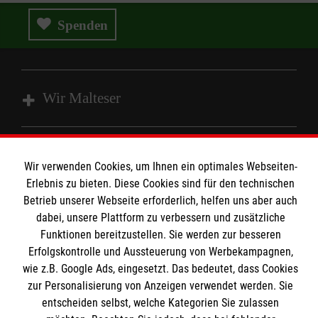
Spenden
Wir Malteser
Spenden und Helfen
Wir verwenden Cookies, um Ihnen ein optimales Webseiten-
Angebote und Leistungen
Informationen
Erlebnis zu bieten. Diese Cookies sind für den technischen
Unsere Kurse
Betrieb unserer Webseite erforderlich, helfen uns aber auch
Mitarbeiten
dabei, unsere Plattform zu verbessern und zusätzliche
Kontakt
Funktionen bereitzustellen. Sie werden zur besseren
Wir Malteser
Erfolgskontrolle und Aussteuerung von Werbekampagnen,
Malteser online
Pressestelle
wie z.B. Google Ads, eingesetzt. Das bedeutet, dass Cookies
zur Personalisierung von Anzeigen verwendet werden. Sie
Impressum
entscheiden selbst, welche Kategorien Sie zulassen
Malteserorden