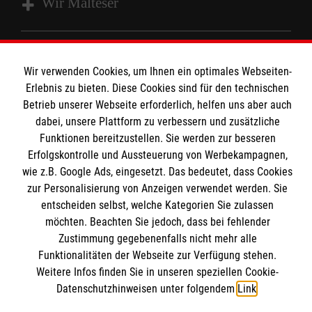
Wir Malteser
Spenden und Helfen
Wir verwenden Cookies, um Ihnen ein optimales Webseiten-
Angebote und Leistungen
Informationen
Erlebnis zu bieten. Diese Cookies sind für den technischen
Unsere Kurse
Betrieb unserer Webseite erforderlich, helfen uns aber auch
Mitarbeiten
dabei, unsere Plattform zu verbessern und zusätzliche
Kontakt
Funktionen bereitzustellen. Sie werden zur besseren
Wir Malteser
Erfolgskontrolle und Aussteuerung von Werbekampagnen,
Malteser online
Pressestelle
wie z.B. Google Ads, eingesetzt. Das bedeutet, dass Cookies
zur Personalisierung von Anzeigen verwendet werden. Sie
Impressum
entscheiden selbst, welche Kategorien Sie zulassen
Malteserorden
möchten. Beachten Sie jedoch, dass bei fehlender
Malteser Jugend
Spendenkonto
Datenschutz
Zustimmung gegebenenfalls nicht mehr alle
Malteser International
Funktionalitäten der Webseite zur Verfügung stehen.
Weitere Infos finden Sie in unseren speziellen Cookie-
Sharepoint
Empfänger: Malteser Hilfsdienst e.V.
Datenschutzhinweisen unter folgendem
Link
.
IBAN: DE103 7060 120 120 120 0001 2