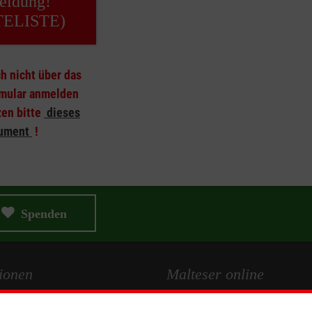
ldung!
ELISTE)
ich nicht über das
mular anmelden
en bitte
dieses
ument
!
Spenden
ionen
Malteser online