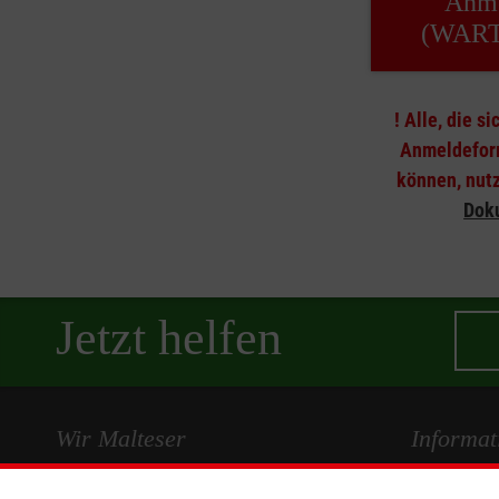
Anme
(WART
! Alle, die s
Anmeldefor
können, nutz
Dok
Jetzt helfen
Wir Malteser
Informat