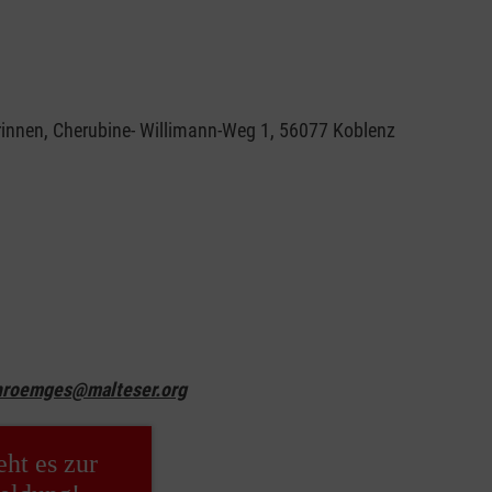
rinnen, Cherubine- Willimann-Weg 1, 56077 Koblenz
hroemges@malteser.org
eht es zur