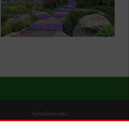
Spendenkonto
Empfänger: Malteser Hilfsdienst e.V.