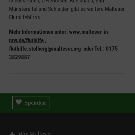
In Euskirchen, Leverkusen, Rheinbach, Bad
Münstereifel und Schleiden gibt es weitere Malteser
Fluthilfebüros.
Mehr Informationen unter:
www.malteser-in-
nrw.de/fluthilfe
,
fluthilfe.stolberg@malteser.org
oder Tel.: 0175
3829887
Spenden
Wir Malteser