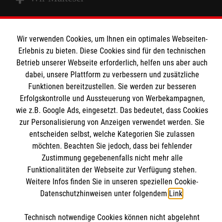
Spenden und Helfen
Wir verwenden Cookies, um Ihnen ein optimales Webseiten-
Angebote und Leistungen
Erlebnis zu bieten. Diese Cookies sind für den technischen
Informationen
Betrieb unserer Webseite erforderlich, helfen uns aber auch
Unsere Kurse
dabei, unsere Plattform zu verbessern und zusätzliche
Mitarbeiten
Funktionen bereitzustellen. Sie werden zur besseren
Kontakt
Wir Malteser
Erfolgskontrolle und Aussteuerung von Werbekampagnen,
Malteser online
wie z.B. Google Ads, eingesetzt. Das bedeutet, dass Cookies
Pressestelle
zur Personalisierung von Anzeigen verwendet werden. Sie
entscheiden selbst, welche Kategorien Sie zulassen
Impressum
Malteserorden
möchten. Beachten Sie jedoch, dass bei fehlender
Zustimmung gegebenenfalls nicht mehr alle
Malteser Jugend
Spendenkonto
Datenschutz
Funktionalitäten der Webseite zur Verfügung stehen.
Malteser International
Weitere Infos finden Sie in unseren speziellen Cookie-
Sharepoint
Datenschutzhinweisen unter folgendem
Link
.
Empfänger: Malteser Hilfsdienst e.V.
IBAN: DE103 7060 120 120 120 0001 2
Soziale Netzwerke
Technisch notwendige Cookies können nicht abgelehnt